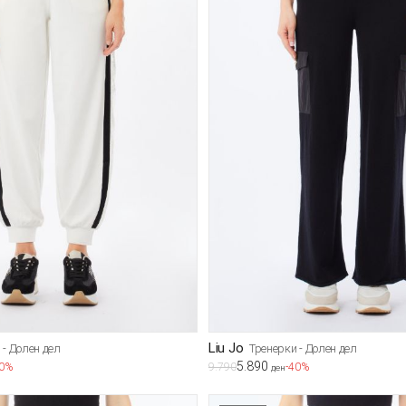
Liu Jo
 - Долен дел
Тренерки - Долен дел
5.890
40%
9.790
-40%
ден