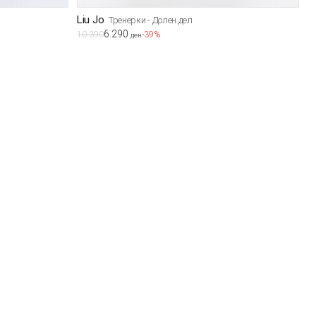
Liu Jo
Тренерки - Долен дел
6.290
10.390
-39%
ден