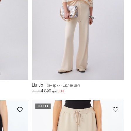
Liu Jo
Тренерки - Долен дел
4.890
9.790
-50%
ден
OUTLET