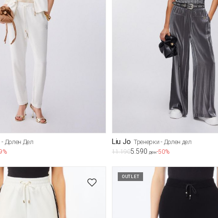
Liu Jo
 - Долен Дел
Тренерки - Долен дел
5.590
49%
11.190
-50%
ден
OUTLET