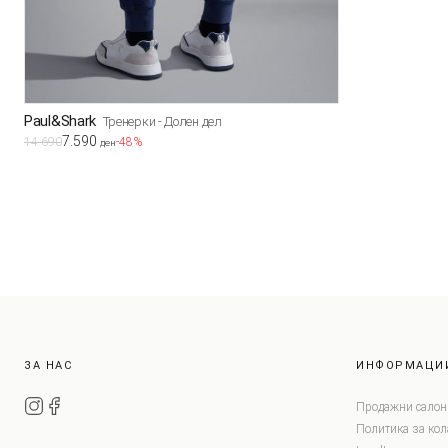
Paul&Shark
Тренерки - Долен дел
7.590
14.690
-48%
ден
ЗА НАС
ИНФОРМАЦИ
Продажни салон
Политика за ко