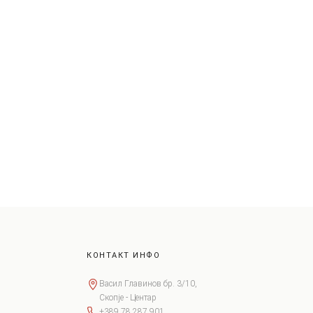
КОНТАКТ ИНФО
Васил Главинов бр. 3/10,
Скопје - Центар
+389 78 287 901