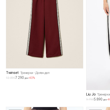
Twinset
Тренерки - Долен дел
7.290
12.090
-40%
ден
Liu Jo
Тренерки
5.890
9.790
-
ден