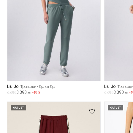
Liu Jo
Liu Jo
Тренерки - Долен Дел
Тренерки
3.390
3.390
6.690
-49%
6.690
-
ден
ден
OUTLET
OUTLET