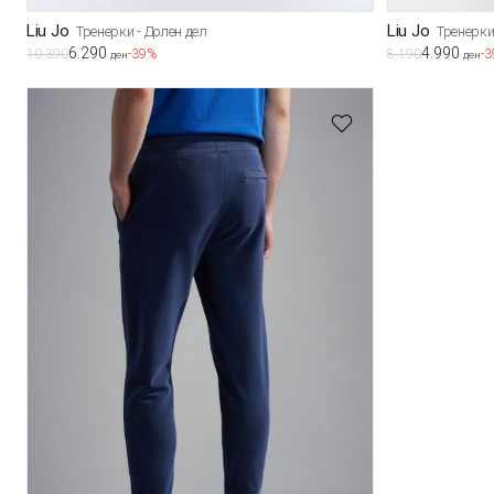
Liu Jo
Liu Jo
Тренерки - Долен дел
Тренерки
6.290
4.990
10.390
-39%
8.190
-
ден
ден