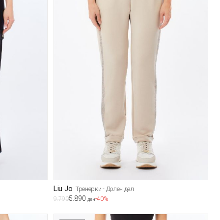
Liu Jo
Тренерки - Долен дел
5.890
9.790
-40%
ден