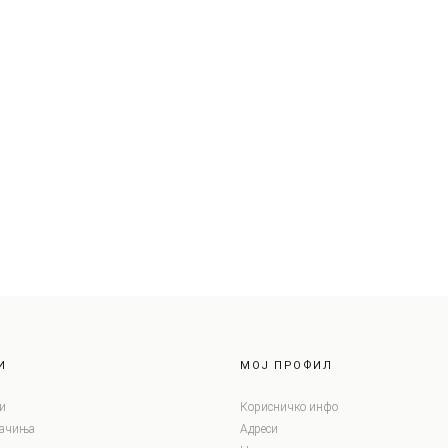
И
МОЈ ПРОФИЛ
и
Корисничко инфо
лачиња
Адреси