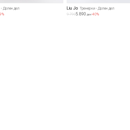
Liu Jo
 - Долен дел
Тренерки - Долен дел
5.890
39%
9.790
-40%
ден