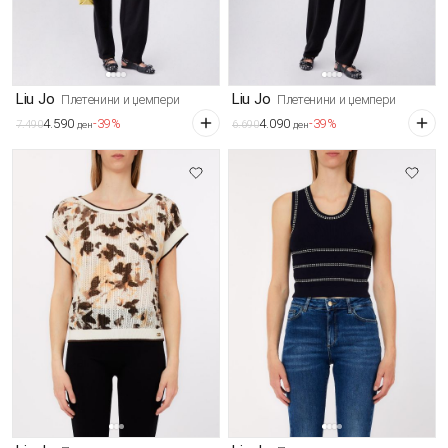
Liu Jo
Liu Jo
Плетенини и џемпери
Плетенини и џемпери
4.590
4.090
-39%
-39%
7.490
6.690
ден
ден