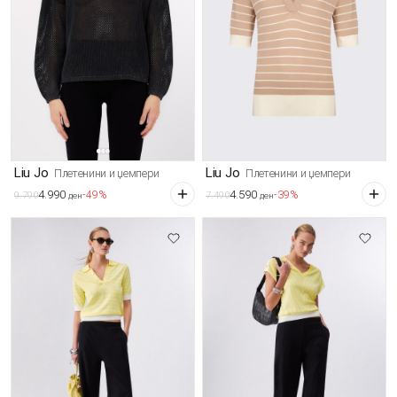
Liu Jo
Liu Jo
Плетенини и џемпери
Плетенини и џемпери
4.990
4.590
-49%
-39%
9.790
7.490
ден
ден