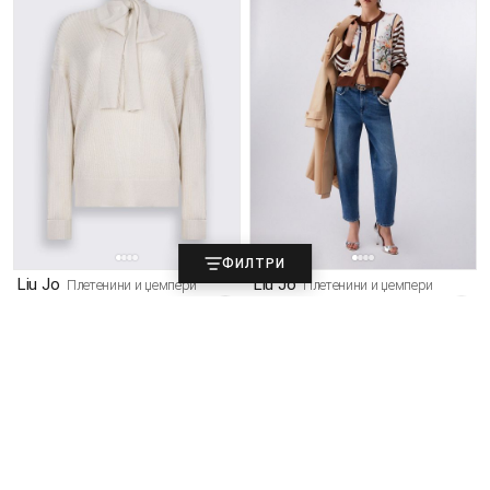
ФИЛТРИ
Liu Jo
Liu Jo
Плетенини и џемпери
Плетенини и џемпери
4.990
5.690
-49%
-49%
9.790
11.190
ден
ден