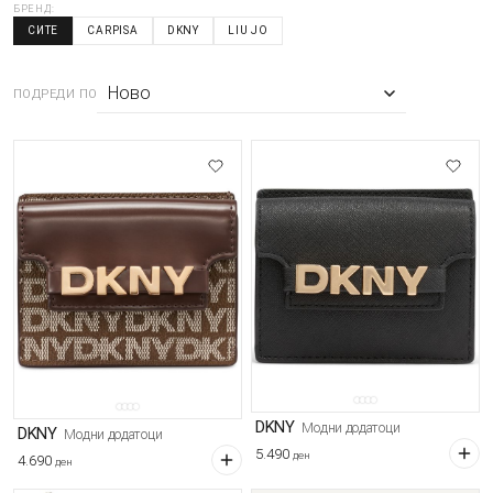
БРЕНД:
СИТЕ
CARPISA
DKNY
LIU JO
ПОДРЕДИ ПО
DKNY
Модни додатоци
DKNY
Модни додатоци
5.490
ден
4.690
ден