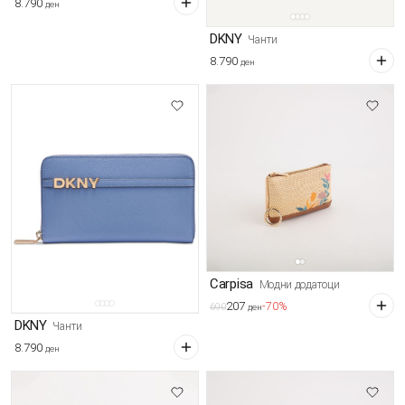
8.790
ден
DKNY
Чанти
8.790
ден
Carpisa
Модни додатоци
207
-70%
690
ден
DKNY
Чанти
8.790
ден