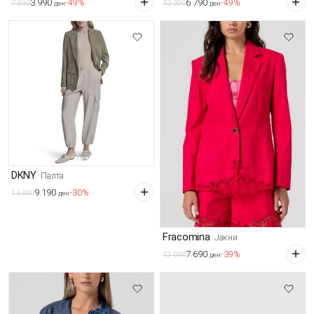
3.990
6.790
-49%
-49%
7.890
13.390
ден
ден
DKNY
Палта
9.190
-30%
13.090
ден
Fracomina
Јакни
7.690
-39%
12.690
ден