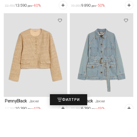
13.590
9.890
-40%
-50%
22.490
19.590
ден
ден
ФИЛТРИ
PennyBlack
PennyBlack
Јакни
Јакни
10.390
6.390
-40%
-49%
17.290
12.590
ден
ден