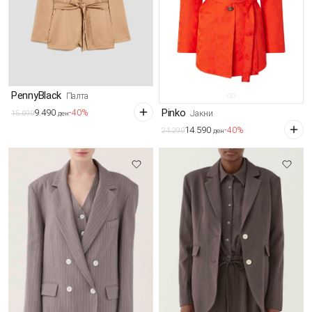
PennyBlack
Палта
9.490
Pinko
-40%
Јакни
15.690
ден
14.590
-40%
24.290
ден