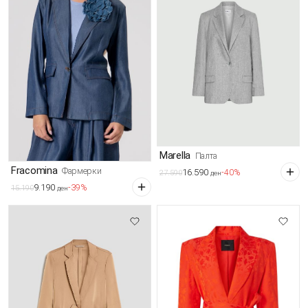
Marella
Палта
Fracomina
Фармерки
16.590
-40%
27.590
ден
9.190
-39%
15.190
ден