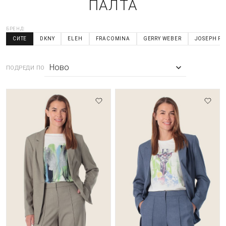
ПАЛТА
БРЕНД:
СИТЕ
DKNY
ELEH
FRACOMINA
GERRY WEBER
JOSEPH RI
ПОДРЕДИ ПО