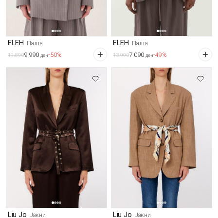
ELEH
ELEH
Палта
Палта
9.990
7.090
-50%
-49%
19.890
13.990
ден
ден
Liu Jo
Liu Jo
Јакни
Јакни