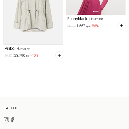
Pennyblack
Наметки
1.567
-86%
11.190
ден
Pinko
Наметки
23.790
-40%
39.590
ден
ЗА НАС