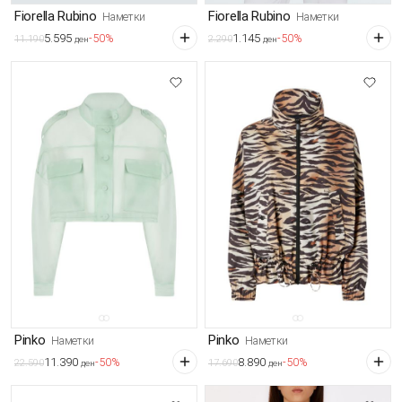
Fiorella Rubino
Fiorella Rubino
Наметки
Наметки
5.595
1.145
-50%
-50%
11.190
2.290
ден
ден
Pinko
Pinko
Наметки
Наметки
11.390
8.890
-50%
-50%
22.590
17.690
ден
ден