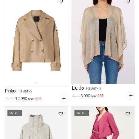
Liu Jo
Наметки
Pinko
Наметки
3.090
-28%
4.290
ден
12.990
-50%
25.790
ден
OUTLET
OUTLET