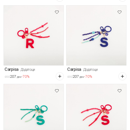
Carpisa
Carpisa
Додатоци
Додатоци
207
207
-70%
-70%
690
690
ден
ден