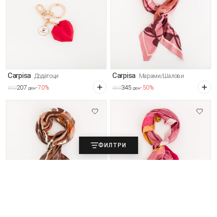
Carpisa
Carpisa
Додатоци
Марами/Шалови
207
345
-70%
-50%
690
690
ден
ден
ФИЛТРИ
Carpisa
Carpisa
Марами/Шалови
Марами/Шалови