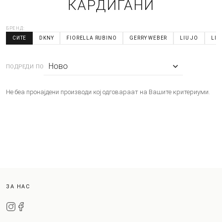
КАРДИГАНИ
БРЕНД:
СИТЕ
DKNY
FIORELLA RUBINO
GERRY WEBER
LIU JO
LIV
ПОДРЕДИ ПО
Не беа пронајдени производи кој одговараат на Вашите критериуми.
ЗА НАС