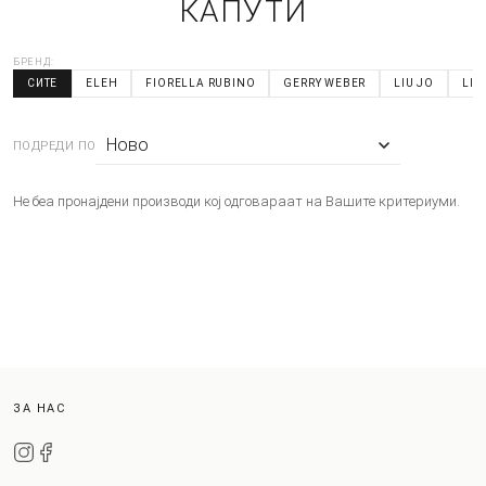
КАПУТИ
БРЕНД:
СИТЕ
ELEH
FIORELLA RUBINO
GERRY WEBER
LIU JO
LIV
ПОДРЕДИ ПО
Не беа пронајдени производи кој одговараат на Вашите критериуми.
ЗА НАС