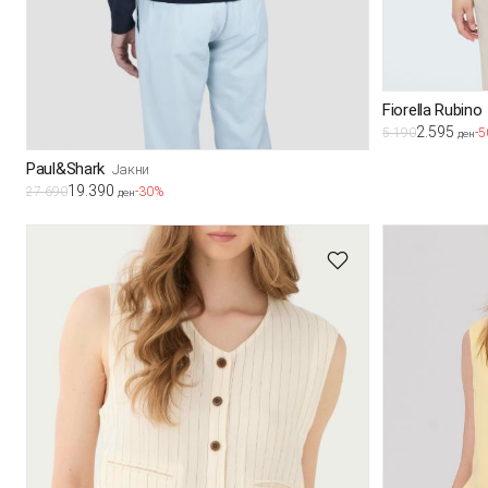
Fiorella Rubino
2.595
5.190
-
ден
Paul&Shark
Јакни
19.390
27.690
-30%
ден