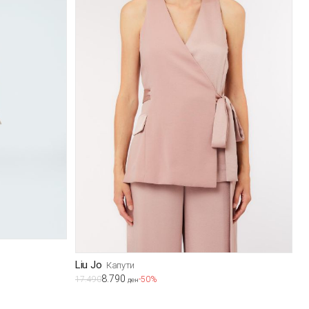
Liu Jo
Капути
8.790
17.490
-50%
ден