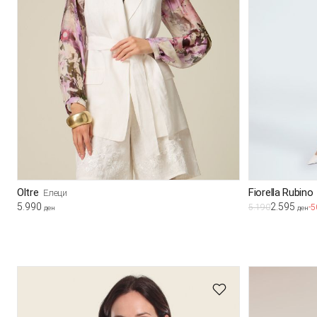
Oltre
Fiorella Rubino
Елеци
5.990
2.595
5.190
-
ден
ден