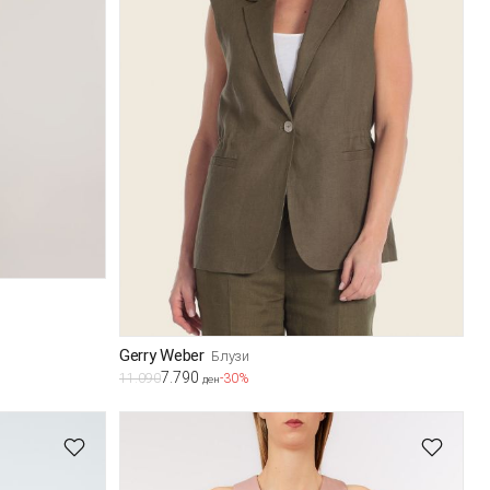
Gerry Weber
Блузи
7.790
11.090
-30%
ден