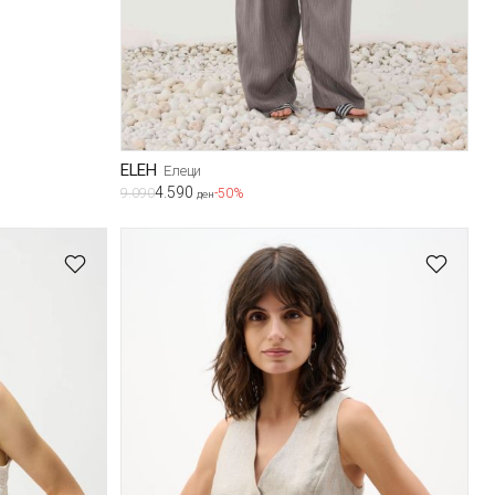
ELEH
Елеци
4.590
9.090
-50%
ден