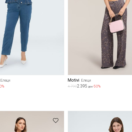
Motivi
Елеци
Елеци
2.395
50%
4.790
-50%
ден