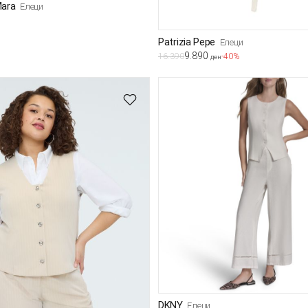
ara
Елеци
Patrizia Pepe
Елеци
9.890
16.390
-40%
ден
DKNY
Елеци