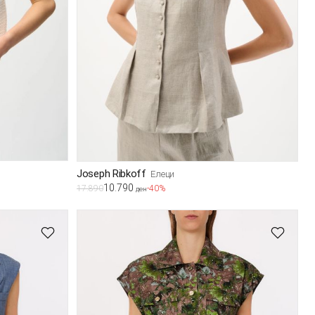
Joseph Ribkoff
Елеци
10.790
17.890
-40%
ден