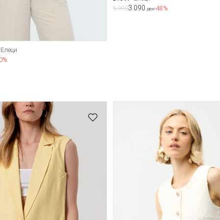
3.090
5.990
-48%
ден
Елеци
50%