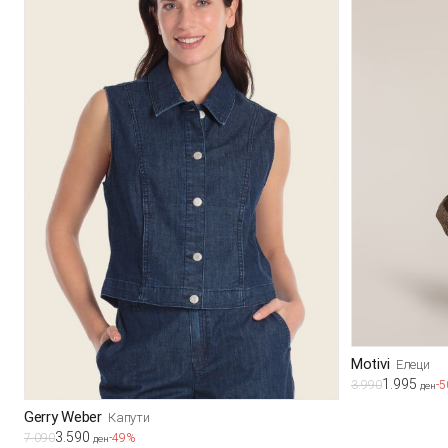
Motivi
Елеци
1.995
3.990
-
ден
Gerry Weber
Капути
3.590
7.090
-49%
ден