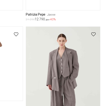
Patrizia Pepe
Јакни
12.790
21.290
-40%
ден