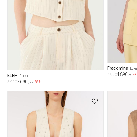
Fracomina
Еле
4.890
6.990
-
ELEH
ден
Елеци
3.690
5.990
-38%
ден