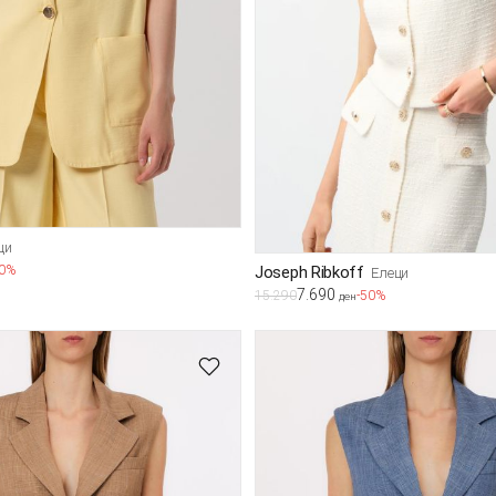
ци
Joseph Ribkoff
30%
Елеци
7.690
15.290
-50%
ден