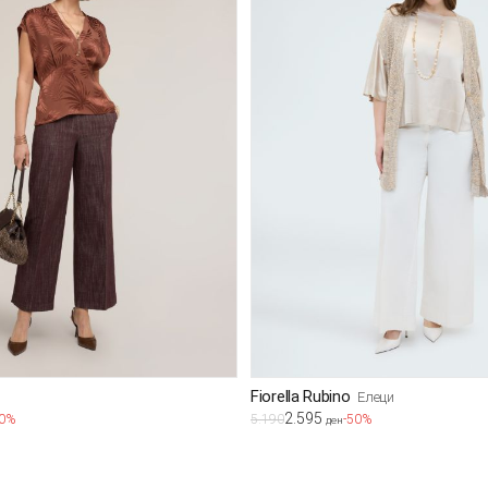
Fiorella Rubino
Елеци
2.595
50%
5.190
-50%
ден