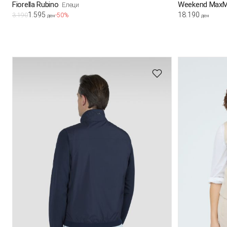
Fiorella Rubino
Weekend MaxM
Елеци
1.595
18.190
3.190
-50%
ден
ден