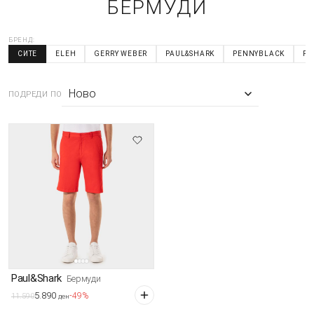
БЕРМУДИ
БРЕНД:
СИТЕ
ELEH
GERRY WEBER
PAUL&SHARK
PENNYBLACK
PI
ПОДРЕДИ ПО
Paul&Shark
Бермуди
5.890
-49%
11.590
ден