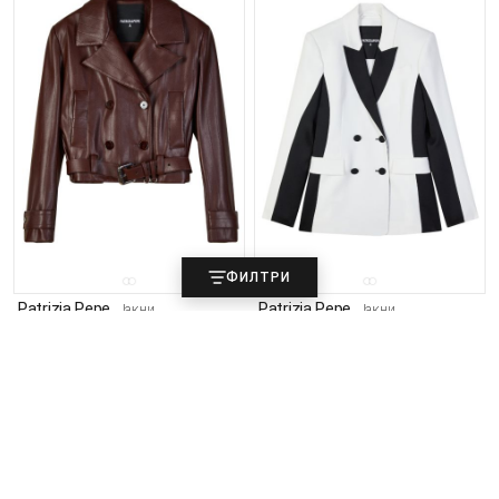
ФИЛТРИ
Patrizia Pepe
Patrizia Pepe
Јакни
Јакни
30.990
34.690
ден
ден