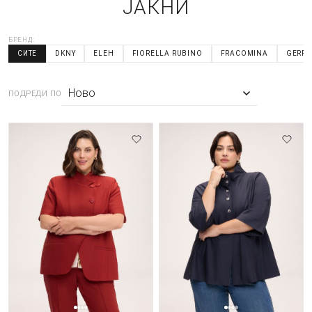
ЈАКНИ
БРЕНД:
СИТЕ
DKNY
ELEH
FIORELLA RUBINO
FRACOMINA
GERRY
ПОДРЕДИ ПО