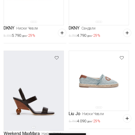
DKNY
DKNY
Ниски Чевли
Сандали
5.790
4.790
-29%
-29%
8.190
6.790
ден
ден
Liu Jo
Ниски Чевли
4.090
-29%
5.790
ден
Weekend MaxMara
Ниски Чевли