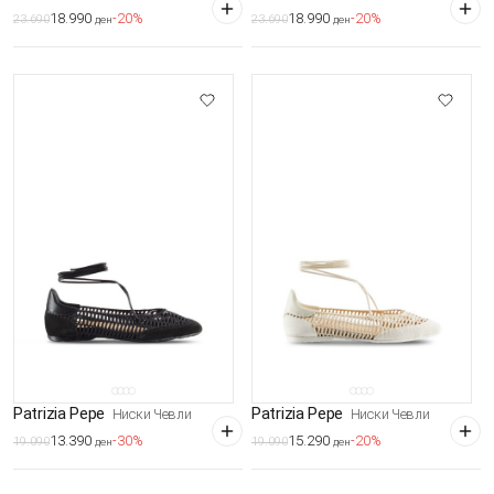
18.990
18.990
-20%
-20%
23.690
23.690
ден
ден
Patrizia Pepe
Patrizia Pepe
Ниски Чевли
Ниски Чевли
13.390
15.290
-30%
-20%
19.090
19.090
ден
ден