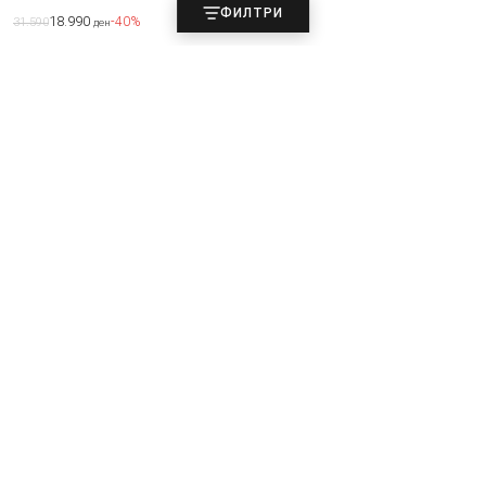
ФИЛТРИ
18.990
-40%
31.590
ден
Liu Jo
Liu Jo
Папучи
Патики
5.490
5.490
-30%
-50%
7.790
10.890
ден
ден