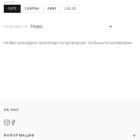
БРЕНД:
СИТЕ
CARPISA
DKNY
LIU JO
ПОДРЕДИ ПО
Не беа пронајдени производи кој одговараат на Вашите критериуми.
ЗА НАС
ИНФОРМАЦИИ