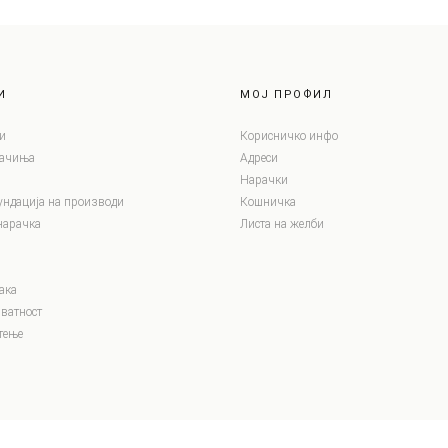
И
МОЈ ПРОФИЛ
и
Корисничко инфо
лачиња
Адреси
Нарачки
ундација на производи
Кошничка
нарачка
Листа на желби
ака
ватност
тење