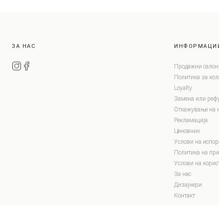
ЗА НАС
ИНФОРМАЦИ
Продажни салон
Политика за ко
Loyalty
Замена или реф
Откажување на 
Рекламација
Ценовник
Услови на испор
Политика на при
Услови на корис
За нас
Дизајнери
Контакт