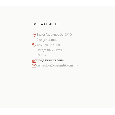
КОНТАКТ ИНФО
Васил Главинов бр. 3/10,
Скопје - Центар
+389 78 287 901
Понеделник-Петок
09-16ч
Продажни салони
onlinestore@magnetik.com.mk