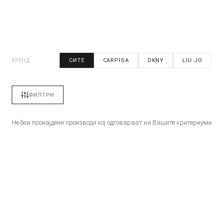
СИТЕ
CARPISA
DKNY
LIU JO
БРЕНД:
ФИЛТРИ
Не беа пронајдени производи кој одговараат на Вашите критериуми.