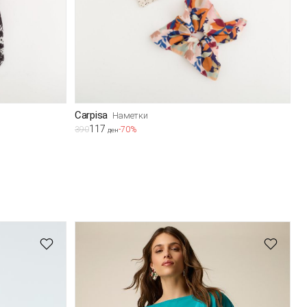
Carpisa
Наметки
117
390
-70%
ден