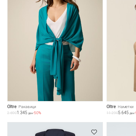
Oltre
Oltre
Ракавици
Наметки
1.345
5.645
2.690
-50%
11.290
ден
ден