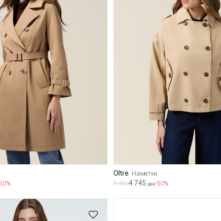
Oltre
Наметки
4.745
-50%
9.490
-50%
ден