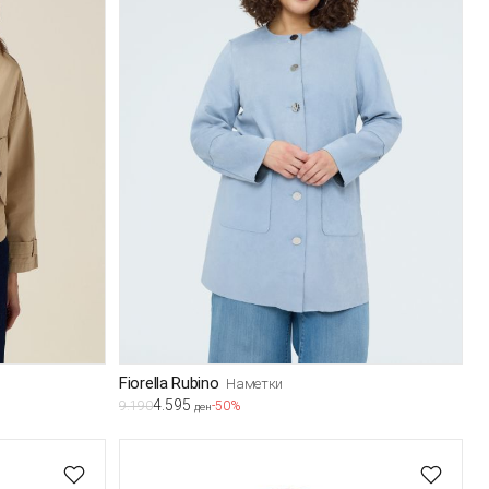
Fiorella Rubino
Наметки
4.595
9.190
-50%
ден