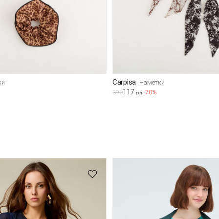
Carpisa
ки
Наметки
117
390
-70%
ден