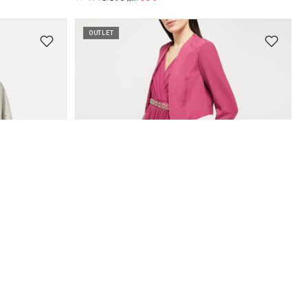
OUTLET
Pennyblack
Наметки
1.567
11.190
-86%
ден