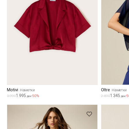
Motivi
Oltre
Наметки
Наметки
1.995
1.345
3.990
-50%
2.690
-
ден
ден