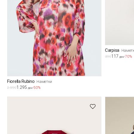
Carpisa
Намет
117
390
-70%
ден
Fiorella Rubino
Наметки
1.295
2.590
-50%
ден