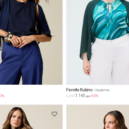
Fiorella Rubino
Наметки
1.145
50%
2.290
-50%
ден