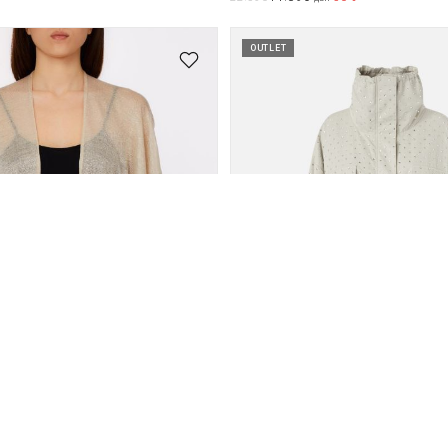
OUTLET
Pinko
Наметки