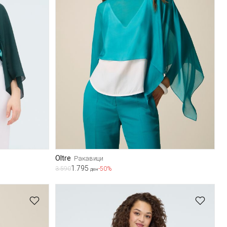
Oltre
Ракавици
1.795
3.590
-50%
ден