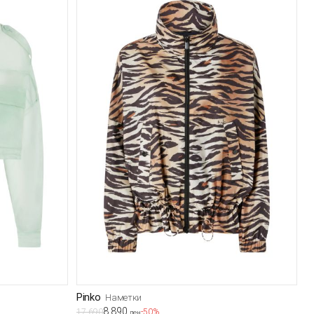
Pinko
Наметки
8.890
17.690
-50%
ден