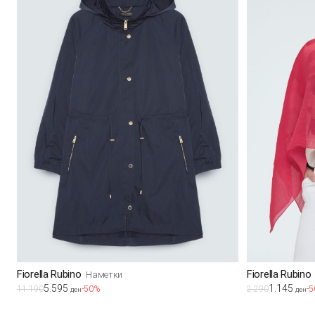
Fiorella Rubino
Fiorella Rubino
Наметки
5.595
1.145
11.190
-50%
2.290
-
ден
ден