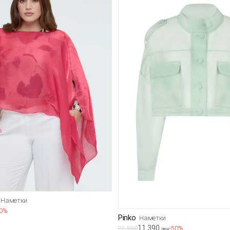
Наметки
50%
Pinko
Наметки
11.390
22.590
-50%
ден