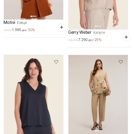
Motivi
Елеци
1.995
-50%
3.990
ден
Gerry Weber
Капути
7.290
-29%
10.290
ден