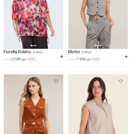
Fiorella Rubino
Motivi
Елеци
Елеци
2.595
1.995
-50%
-50%
5.190
3.990
ден
ден