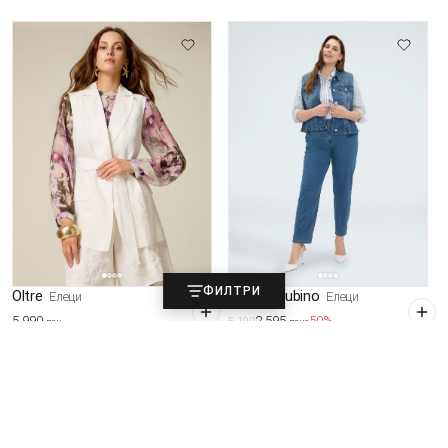
ФИЛТРИ
Oltre
Fiorella Rubino
Елеци
Елеци
5.990
2.595
-50%
5.190
ден
ден