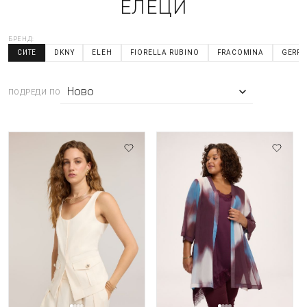
ЕЛЕЦИ
БРЕНД:
СИТЕ
DKNY
ELEH
FIORELLA RUBINO
FRACOMINA
GERRY
ПОДРЕДИ ПО