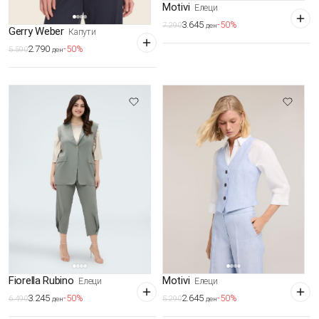
Motivi
Елеци
3.645
-50%
7.290
ден
Gerry Weber
Капути
2.790
-50%
5.590
ден
Fiorella Rubino
Motivi
Елеци
Елеци
3.245
2.645
-50%
-50%
6.490
5.290
ден
ден