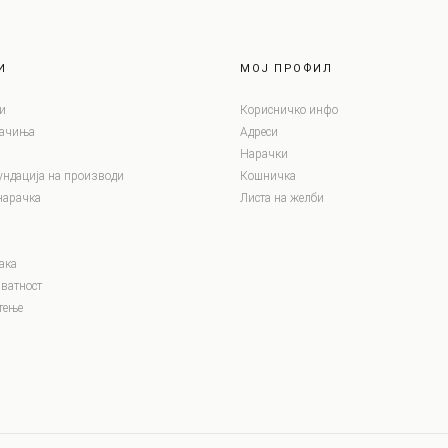
И
МОЈ ПРОФИЛ
и
Корисничко инфо
лачиња
Адреси
Нарачки
ундација на производи
Кошничка
нарачка
Листа на желби
ака
ватност
тење