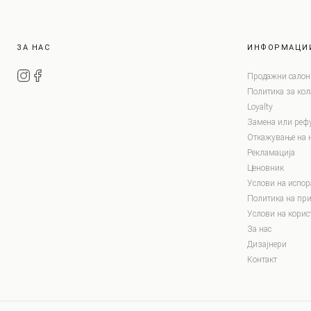
ЗА НАС
ИНФОРМАЦИ
Продажни салон
Политика за ко
Loyalty
Замена или реф
Откажување на 
Рекламација
Ценовник
Услови на испор
Политика на при
Услови на корис
За нас
Дизајнери
Контакт