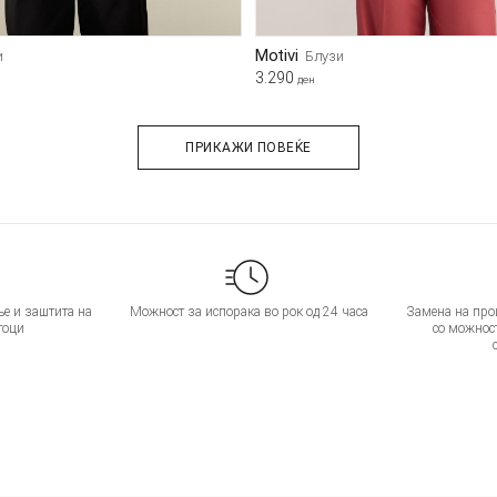
Motivi
и
Блузи
3.290
ден
ПРИКАЖИ ПОВЕЌЕ
е и заштита на
Можност за испорака во рок од 24 часа
Замена на прои
тоци
со можнос