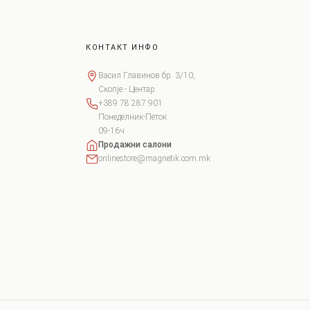
КОНТАКТ ИНФО
Васил Главинов бр. 3/10,
Скопје - Центар
+389 78 287 901
Понеделник-Петок
09-16ч
Продажни салони
onlinestore@magnetik.com.mk