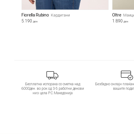
Fiorella Rubino
Oltre
Кардигани
Маиц
5.190
1.890
ден
ден
Бесплатна испорака со сметка над
Безбедно онлајн плаќањ
6000ден. во рок од 3-5 работни денови
вашите пода
низ цела Р.С.Македонија