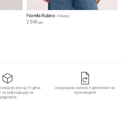
Fiorella Rubino
Маици
2.590
ден
звод во рок од 15 дена,
Ажурирана залиха и достапност на
т за рефундација на
производите
средствата