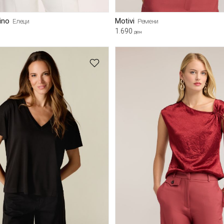
bino
Motivi
Елеци
Ремени
1.690
ден