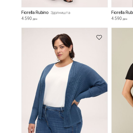
Fiorella Rubino
Fiorella Ru
Здолништа
4.590
4.590
ден
ден