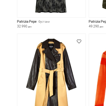
Patrizia Pepe
Patrizia Pe
Фустани
32.990
49.290
ден
ден