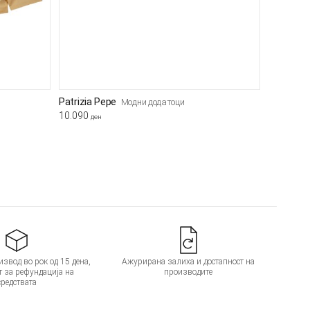
Patrizia Pepe
Модни додатоци
10.090
ден
звод во рок од 15 дена,
Ажурирана залиха и достапност на
т за рефундација на
производите
средствата