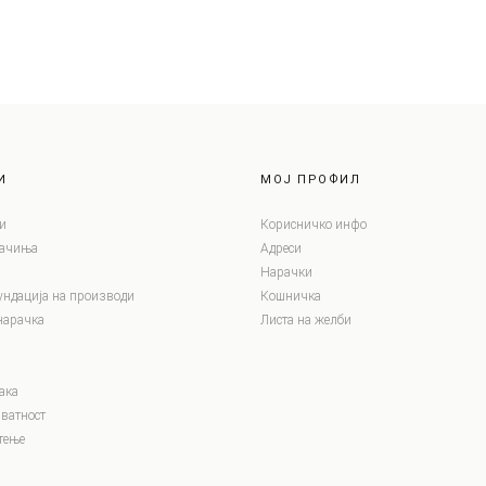
И
МОЈ ПРОФИЛ
и
Корисничко инфо
лачиња
Адреси
Нарачки
ундација на производи
Кошничка
нарачка
Листа на желби
ака
ватност
тење