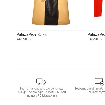
Patrizia Pepe
Patrizia Pe
Капути
44.590
14.990
ден
ден
Бесплатна испорака со сметка над
Безбедно онлајн плаќањ
6000ден. во рок од 3-5 работни денови
вашите пода
низ цела Р.С.Македонија