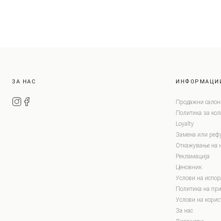
ЗА НАС
ИНФОРМАЦИ
Продажни салон
Политика за ко
Loyalty
Замена или реф
Откажување на 
Рекламација
Ценовник
Услови на испор
Политика на при
Услови на корис
За нас