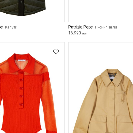
pe
Patrizia Pepe
Капути
Ниски Чевли
16.990
ден