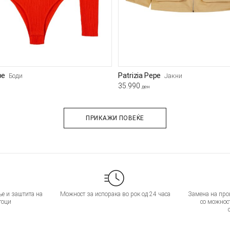
pe
Patrizia Pepe
Боди
Јакни
35.990
ден
ПРИКАЖИ ПОВЕЌЕ
е и заштита на
Можност за испорака во рок од 24 часа
Замена на прои
тоци
со можнос