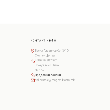
КОНТАКТ ИНФО
Васил Главинов бр. 3/10,
Скопје - Центар
+389 78 287 901
Понеделник-Петок
09-16ч
Продажни салони
onlinestore@magnetik.com.mk