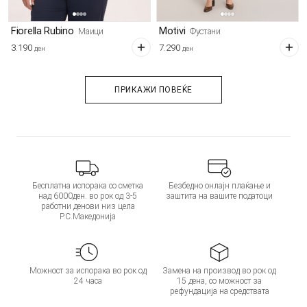
Fiorella Rubino
Motivi
Маици
Фустани
3.190
7.290
ден
ден
ПРИКАЖИ ПОВЕЌЕ
Бесплатна испорака со сметка
Безбедно онлајн плаќање и
над 6000ден. во рок од 3-5
заштита на вашите податоци
работни денови низ цела
Р.С.Македонија
Можност за испорака во рок од
Замена на производ во рок од
24 часа
15 дена, со можност за
рефундација на средствата