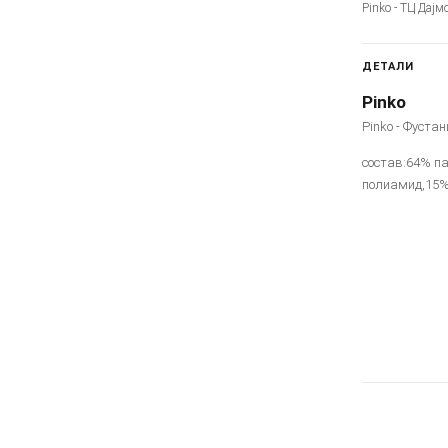
Pinko - ТЦ Дајм
ДЕТАЛИ
Pinko
Pinko - Фустан
состав:64% п
полиамид,15%