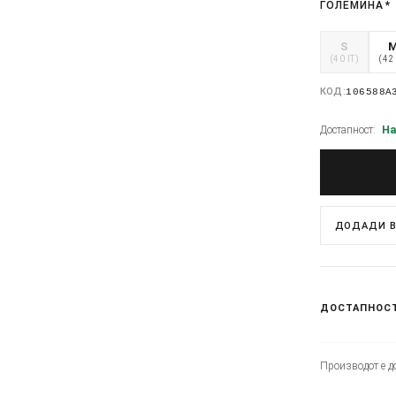
ГОЛЕМИНА
*
S
(40 IT)
(42 
КОД:
106588A
Достапност:
На
ДОДАДИ В
ДОСТАПНОС
Производот е до