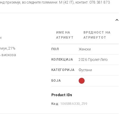
онд приземје, во следните големини: M (42 IT), контакт: 078 381 873
ИМЕ НА
ВРЕДНОСТ НА
и
АТРИБУТ
АТРИБУТОТ
амук,21%
ПОЛ
Женски
 вискоза
КОЛЕКЦИЈА
2026 Пролет-Лето
КАТЕГОРИЈА
Фустани
БОЈА
Product IDs
Код:
106588A330_Z99