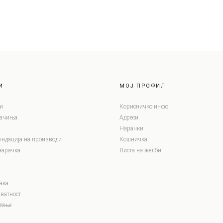
И
МОЈ ПРОФИЛ
и
Корисничко инфо
лачиња
Адреси
Нарачки
ундација на производи
Кошничка
нарачка
Листа на желби
ака
ватност
тење