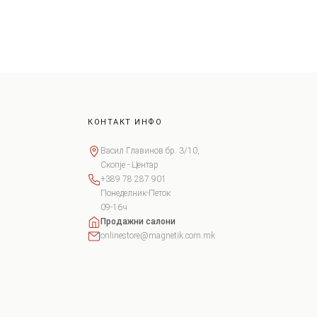
КОНТАКТ ИНФО
Васил Главинов бр. 3/10,
Скопје - Центар
+389 78 287 901
Понеделник-Петок
09-16ч
Продажни салони
onlinestore@magnetik.com.mk