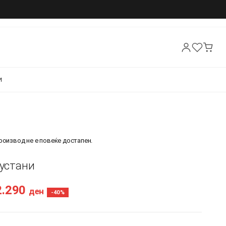
И
производ не е повеќе достапен.
Фустани
2.290
ден
-40%