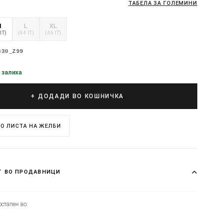
ТАБЕЛА ЗА ГОЛЕМИНИ
M
L
XL
IT)
(44 IT)
(46 IT)
330_Z99
 залиха
+ ДОДАДИ ВО КОШНИЧКА
О ЛИСТА НА ЖЕЛБИ
Т ВО ПРОДАВНИЦИ
стапен во: