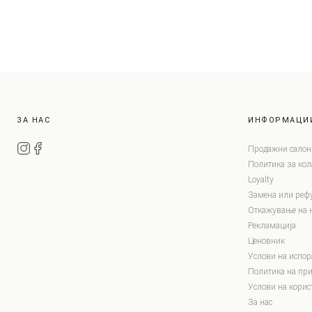
ЗА НАС
ИНФОРМАЦИ
Продажни салон
Политика за ко
Loyalty
Замена или реф
Откажување на 
Рекламација
Ценовник
Услови на испор
Политика на при
Услови на корис
За нас