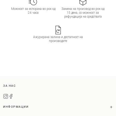
Можност за испорака во рок од
Замена на производ во рок од
24 часа
15 дена, со можност за
рефундација на средствата
Ажурирана залиха и достапност на
производите
ЗА НАС
ИНФОРМАЦИИ