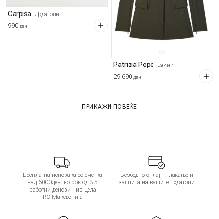
Carpisa
Додатоци
990
ден
Patrizia Pepe
Јакни
29.690
ден
ПРИКАЖИ ПОВЕЌЕ
Бесплатна испорака со сметка
Безбедно онлајн плаќање и
над 6000ден. во рок од 3-5
заштита на вашите податоци
работни денови низ цела
Р.С.Македонија