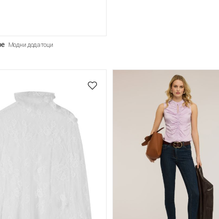
pe
Модни додатоци