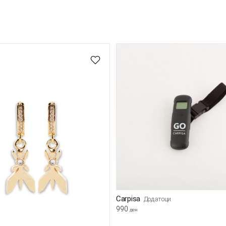
Carpisa
Додатоци
990
ден