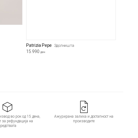
Patrizia Pepe
Здолништа
15.990
ден
звод во рок од 15 дена,
Ажурирана залиха и достапност на
т за рефундација на
производите
средствата