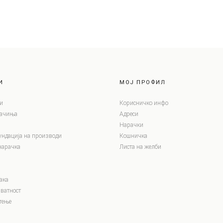
И
МОЈ ПРОФИЛ
и
Корисничко инфо
лачиња
Адреси
Нарачки
ундација на производи
Кошничка
нарачка
Листа на желби
ака
ватност
тење