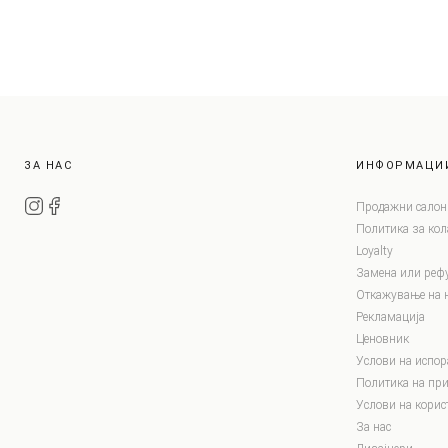
ЗА НАС
ИНФОРМАЦИ
Продажни салон
Политика за ко
Loyalty
Замена или реф
Откажување на 
Рекламација
Ценовник
Услови на испор
Политика на при
Услови на корис
За нас