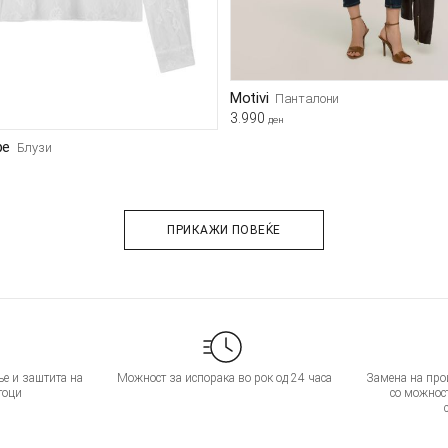
Motivi
Панталони
3.990
ден
pe
Блузи
ПРИКАЖИ ПОВЕЌЕ
е и заштита на
Можност за испорака во рок од 24 часа
Замена на прои
тоци
со можнос