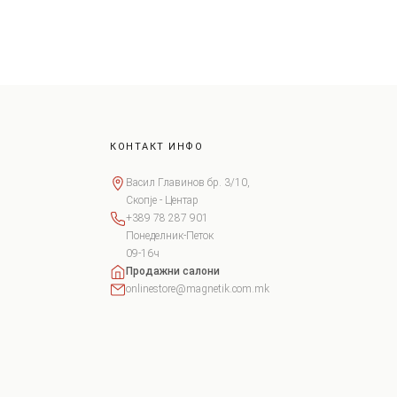
КОНТАКТ ИНФО
Васил Главинов бр. 3/10,
Скопје - Центар
+389 78 287 901
Понеделник-Петок
09-16ч
Продажни салони
onlinestore@magnetik.com.mk