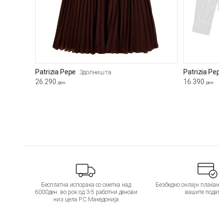
Patrizia Pepe
Patrizia Pe
Здолништа
26.290
16.390
ден
ден
Бесплатна испорака со сметка над
Безбедно онлајн плаќањ
6000ден. во рок од 3-5 работни денови
вашите пода
низ цела Р.С.Македонија