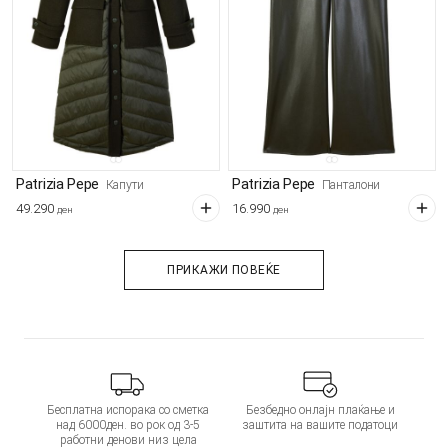
Patrizia Pepe
Patrizia Pepe
Капути
Панталони
49.290
16.990
ден
ден
ПРИКАЖИ ПОВЕЌЕ
Бесплатна испорака со сметка
Безбедно онлајн плаќање и
над 6000ден. во рок од 3-5
заштита на вашите податоци
работни денови низ цела