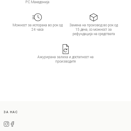
Р.С.Македонија
Можност за испорака во рок од
Замена на производ во рок од
24 часа
15 дена, со можност за
рефундација на средствата
Ажурирана залиха и достапност на
производите
ЗА НАС