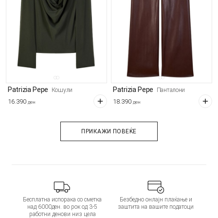
Patrizia Pepe
Patrizia Pepe
Кошули
Панталони
16.390
18.390
ден
ден
ПРИКАЖИ ПОВЕЌЕ
Бесплатна испорака со сметка
Безбедно онлајн плаќање и
над 6000ден. во рок од 3-5
заштита на вашите податоци
работни денови низ цела