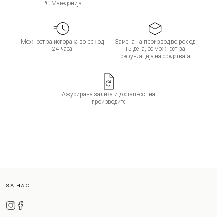
Р.С.Македонија
Можност за испорака во рок од
Замена на производ во рок од
24 часа
15 дена, со можност за
рефундација на средствата
Ажурирана залиха и достапност на
производите
ЗА НАС