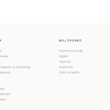
И
МОЈ ПРОФИЛ
и
Корисничко инфо
лачиња
Адреси
Нарачки
ундација на производи
Кошничка
нарачка
Листа на желби
ака
ватност
тење