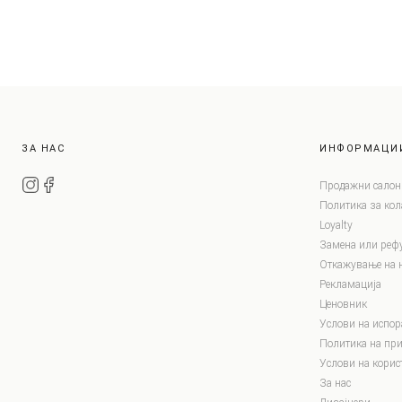
ЗА НАС
ИНФОРМАЦИ
Продажни салон
Политика за ко
Loyalty
Замена или реф
Откажување на 
Рекламација
Ценовник
Услови на испор
Политика на при
Услови на корис
За нас