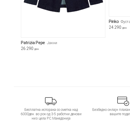
Pinko
Фуст
24.290
ден
Patrizia Pepe
Јакни
26.290
ден
Бесплатна испорака со сметка над
Безбедно онлајн плаќањ
6000ден. во рок од 3-5 работни денови
вашите пода
низ цела Р.С.Македонија