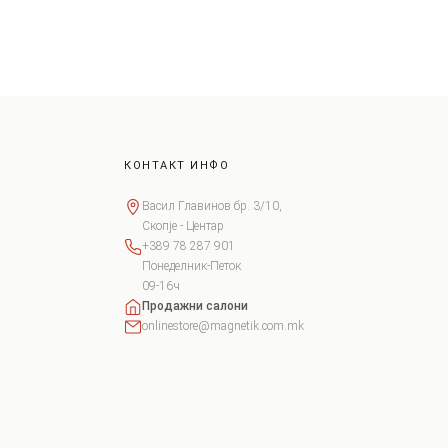
КОНТАКТ ИНФО
Васил Главинов бр. 3/10,
Скопје - Центар
+389 78 287 901
Понеделник-Петок
09-16ч
Продажни салони
onlinestore@magnetik.com.mk