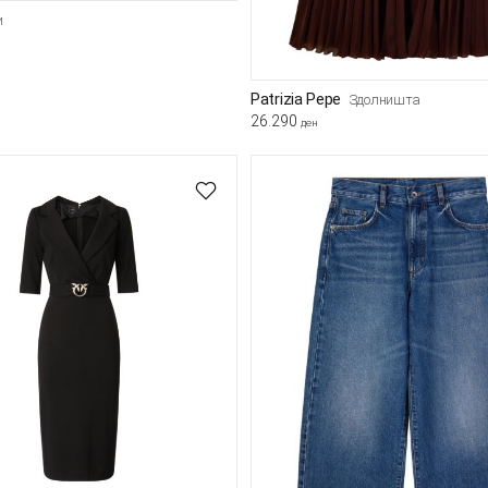
и
Patrizia Pepe
Здолништа
26.290
ден