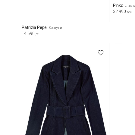
Pinko
Јакн
32.990
ден
Patrizia Pepe
Кошули
14.690
ден