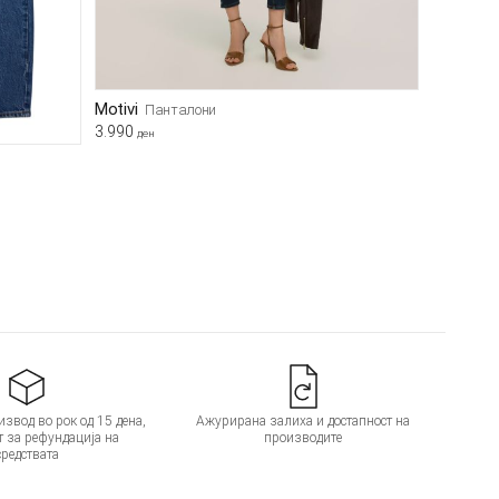
Motivi
Панталони
3.990
ден
звод во рок од 15 дена,
Ажурирана залиха и достапност на
т за рефундација на
производите
средствата