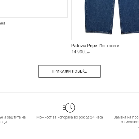
ани
Patrizia Pepe
Панталони
14.990
ден
ПРИКАЖИ ПОВЕЌЕ
е и заштита на
Можност за испорака во рок од 24 часа
Замена на прои
тоци
со можнос