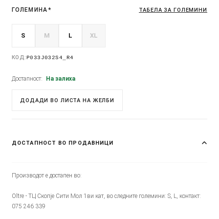
ГОЛЕМИНА
*
ТАБЕЛА ЗА ГОЛЕМИНИ
S
M
L
XL
КОД:
P033J032S4_R4
Достапност:
На залиха
ДОДАДИ ВО ЛИСТА НА ЖЕЛБИ
ДОСТАПНОСТ ВО ПРОДАВНИЦИ
Производот е достапен во:
Oltre - ТЦ Скопје Сити Мол 1ви кат, во следните големини: S, L, контакт:
075 246 339