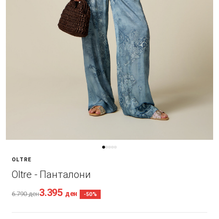
OLTRE
Oltre - Панталони
3.395
ден
6.790
ден
-50%