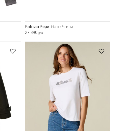
Patrizia Pepe
Ниски Чевли
27.390
ден