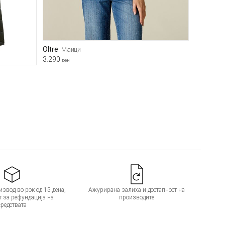
Oltre
Маици
3.290
ден
звод во рок од 15 дена,
Ажурирана залиха и достапност на
т за рефундација на
производите
средствата