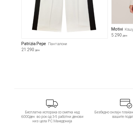
Motivi
Кош
5.290
ден
Patrizia Pepe
Панталони
21.290
ден
Бесплатна испорака со сметка над
Безбедно онлајн плаќањ
6000ден. во рок од 3-5 работни денови
вашите пода
низ цела Р.С.Македонија