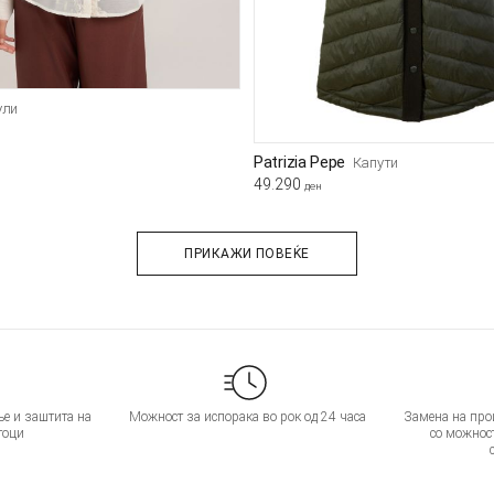
ули
Patrizia Pepe
Капути
49.290
ден
ПРИКАЖИ ПОВЕЌЕ
е и заштита на
Можност за испорака во рок од 24 часа
Замена на прои
тоци
со можнос