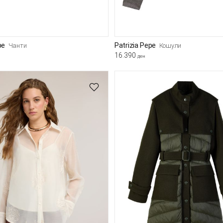
pe
Patrizia Pepe
Чанти
Кошули
16.390
ден