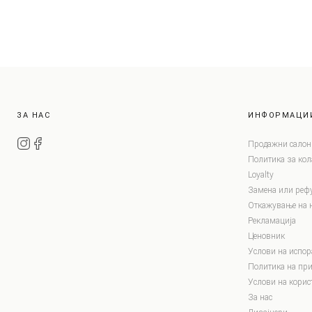
ЗА НАС
ИНФОРМАЦИ
Продажни салон
Политика за ко
Loyalty
Замена или реф
Откажување на 
Рекламација
Ценовник
Услови на испор
Политика на при
Услови на корис
За нас