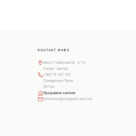
КОНТАКТ ИНФО
Васил Главинов бр. 3/10,
Скопје - Центар
+389 78 287 901
Понеделник-Петок
09-16ч
Продажни салони
onlinestore@magnetik.com.mk