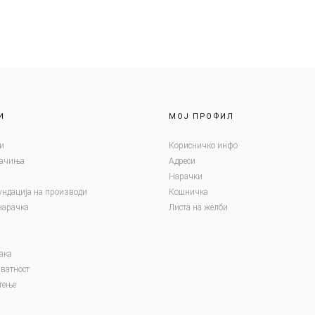
И
МОЈ ПРОФИЛ
и
Корисничко инфо
лачиња
Адреси
Нарачки
ундација на производи
Кошничка
нарачка
Листа на желби
ака
ватност
тење