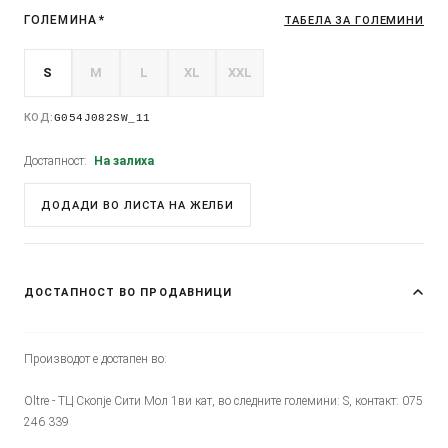
ГОЛЕМИНА
*
ТАБЕЛА ЗА ГОЛЕМИНИ
S
M
L
XL
XXL
КОД:
G054J082SW_11
Достапност:
На залиха
ДОДАДИ ВО ЛИСТА НА ЖЕЛБИ
ДОСТАПНОСТ ВО ПРОДАВНИЦИ
Производот е достапен во:
Oltre - ТЦ Скопје Сити Мол 1ви кат, во следните големини: S, контакт: 075
246 339