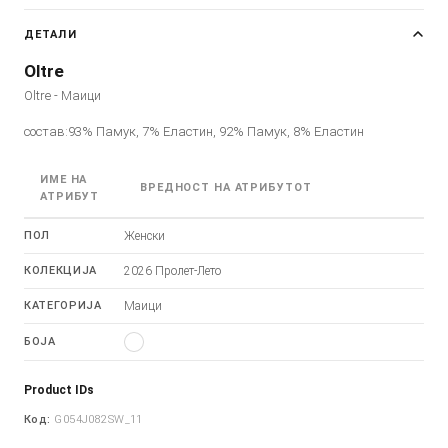
ДЕТАЛИ
Oltre
Oltre - Маици
состав:93% Памук, 7% Еластин, 92% Памук, 8% Еластин
ИМЕ НА
ВРЕДНОСТ НА АТРИБУТОТ
АТРИБУТ
ПОЛ
Женски
КОЛЕКЦИЈА
2026 Пролет-Лето
КАТЕГОРИЈА
Маици
БОЈА
Product IDs
Код:
G054J082SW_11