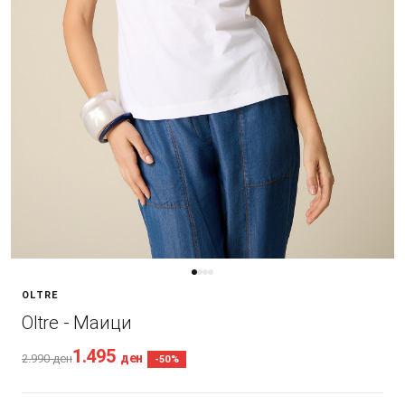
OLTRE
Oltre - Маици
1.495
ден
2.990
ден
-50%