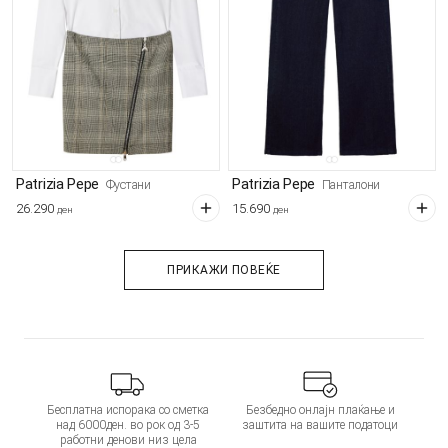
Patrizia Pepe
Patrizia Pepe
Фустани
Панталони
26.290
15.690
ден
ден
ПРИКАЖИ ПОВЕЌЕ
Бесплатна испорака со сметка
Безбедно онлајн плаќање и
над 6000ден. во рок од 3-5
заштита на вашите податоци
работни денови низ цела