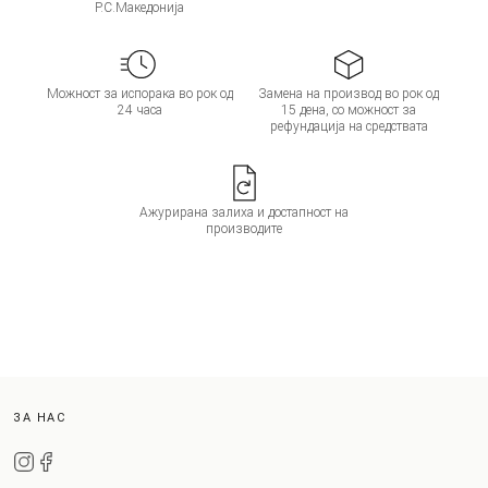
Р.С.Македонија
Можност за испорака во рок од
Замена на производ во рок од
24 часа
15 дена, со можност за
рефундација на средствата
Ажурирана залиха и достапност на
производите
ЗА НАС