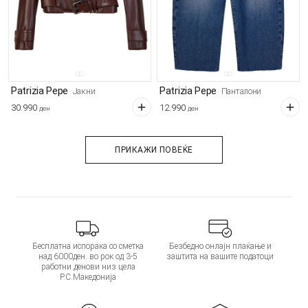
Patrizia Pepe
Patrizia Pepe
Јакни
Панталони
30.990
12.990
ден
ден
ПРИКАЖИ ПОВЕЌЕ
Бесплатна испорака со сметка
Безбедно онлајн плаќање и
над 6000ден. во рок од 3-5
заштита на вашите податоци
работни денови низ цела
Р.С.Македонија