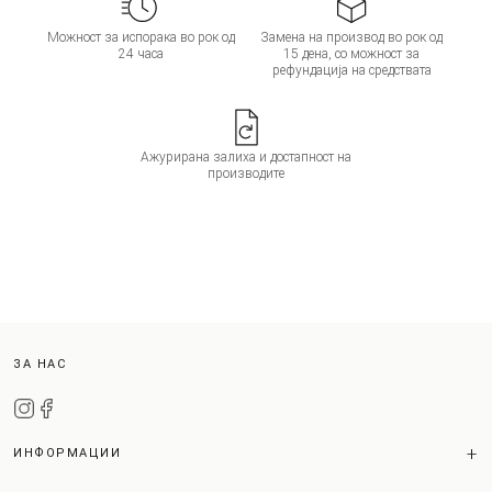
Можност за испорака во рок од
Замена на производ во рок од
24 часа
15 дена, со можност за
рефундација на средствата
Ажурирана залиха и достапност на
производите
ЗА НАС
ИНФОРМАЦИИ