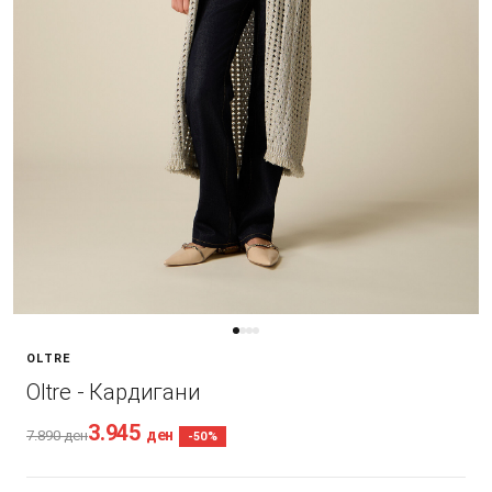
OLTRE
Oltre - Кардигани
3.945
ден
7.890
ден
-50%