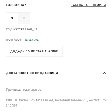
ГОЛЕМИНА
*
ТАБЕЛА ЗА ГОЛЕМИНИ
S
M
КОД:
M577E0980M_13
Достапност:
На залиха
ДОДАДИ ВО ЛИСТА НА ЖЕЛБИ
ДОСТАПНОСТ ВО ПРОДАВНИЦИ
Производот е достапен во:
Oltre - ТЦ Скопје Сити Мол 1ви кат, во следните големини: S, контакт: 075
246 339