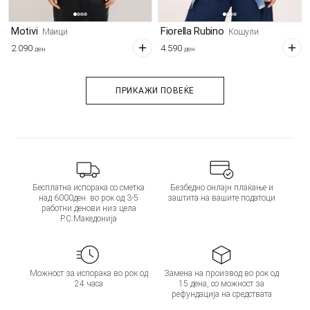
Motivi
Fiorella Rubino
Маици
Кошули
2.090
4.590
ден
ден
ПРИКАЖИ ПОВЕЌЕ
Бесплатна испорака со сметка
Безбедно онлајн плаќање и
над 6000ден. во рок од 3-5
заштита на вашите податоци
работни денови низ цела
Р.С.Македонија
Можност за испорака во рок од
Замена на производ во рок од
24 часа
15 дена, со можност за
рефундација на средствата