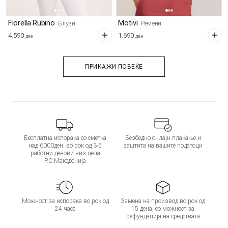
Fiorella Rubino
Motivi
Блузи
Ремени
4.590
1.690
ден
ден
ПРИКАЖИ ПОВЕЌЕ
Бесплатна испорака со сметка
Безбедно онлајн плаќање и
над 6000ден. во рок од 3-5
заштита на вашите податоци
работни денови низ цела
Р.С.Македонија
Можност за испорака во рок од
Замена на производ во рок од
24 часа
15 дена, со можност за
рефундација на средствата