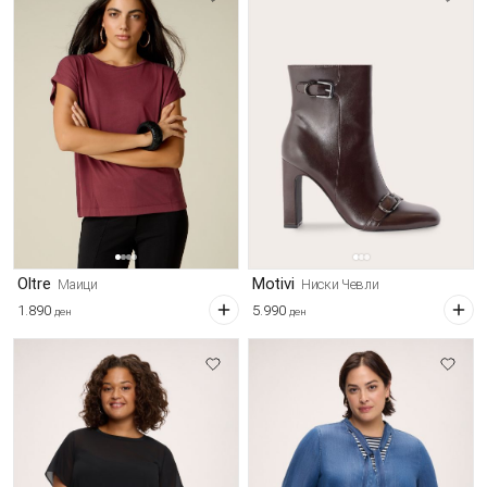
Oltre
Motivi
Маици
Ниски Чевли
1.890
5.990
ден
ден