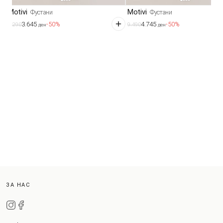
Motivi
Motivi
Фустани
Фустани
3.645
4.745
-50%
-50%
7.290
9.490
ден
ден
ЗА НАС