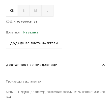
XS
S
M
L
КОД:
7700W000A5_35
Достапност:
На залиха
ДОДАДИ ВО ЛИСТА НА ЖЕЛБИ
ДОСТАПНОСТ ВО ПРОДАВНИЦИ
Производот е достапен во:
Motivi - ТЦ Дајмонд приземје, во следните големини: XS, контакт: 078 228
374