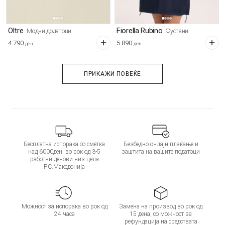
Oltre
Fiorella Rubino
Модни додатоци
Фустани
4.790
5.890
ден
ден
ПРИКАЖИ ПОВЕЌЕ
Бесплатна испорака со сметка
Безбедно онлајн плаќање и
над 6000ден. во рок од 3-5
заштита на вашите податоци
работни денови низ цела
Р.С.Македонија
Можност за испорака во рок од
Замена на производ во рок од
24 часа
15 дена, со можност за
рефундација на средствата