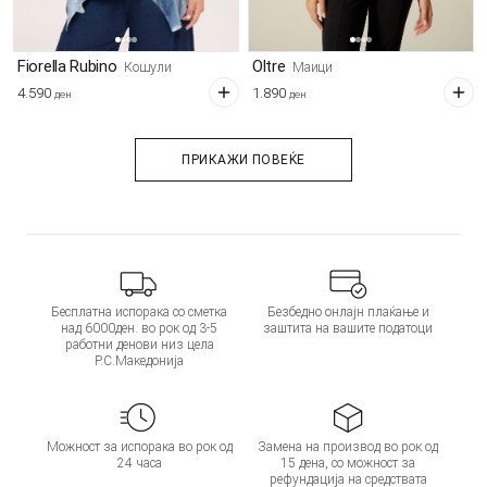
Fiorella Rubino
Oltre
Кошули
Маици
4.590
1.890
ден
ден
ПРИКАЖИ ПОВЕЌЕ
Бесплатна испорака со сметка
Безбедно онлајн плаќање и
над 6000ден. во рок од 3-5
заштита на вашите податоци
работни денови низ цела
Р.С.Македонија
Можност за испорака во рок од
Замена на производ во рок од
24 часа
15 дена, со можност за
рефундација на средствата