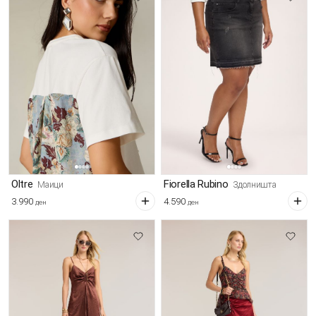
Oltre
Fiorella Rubino
Маици
Здолништа
3.990
4.590
ден
ден