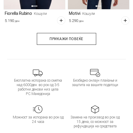
Fiorella Rubino
Motivi
Кошули
Кошули
5.190
5.290
ден
ден
ПРИКАЖИ ПОВЕЌЕ
Бесплатна испорака со сметка
Безбедно онлајн плаќање и
над 6000ден. во рок од 3-5
заштита на вашите податоци
работни денови низ цела
Р.С.Македонија
Можност за испорака во рок од
Замена на производ во рок од
24 часа
15 дена, со можност за
рефундација на средствата