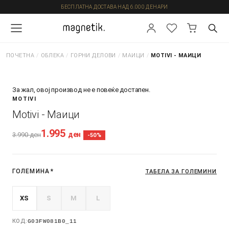
БЕСПЛАТНА ДОСТАВА НАД 6.000 ДЕНАРИ
ПОЧЕТНА
/
ОБЛЕКА
/
ГОРНИ ДЕЛОВИ
/
МАИЦИ
/
MOTIVI - МАИЦИ
За жал, овој производ не е повеќе достапен.
MOTIVI
Motivi - Маици
1.995
ден
3.990
ден
-50%
ГОЛЕМИНА
*
ТАБЕЛА ЗА ГОЛЕМИНИ
XS
S
M
L
КОД:
G03FW081B0_11