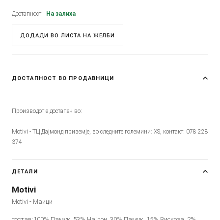
Достапност:
На залиха
ДОДАДИ ВО ЛИСТА НА ЖЕЛБИ
ДОСТАПНОСТ ВО ПРОДАВНИЦИ
Производот е достапен во:
Motivi - ТЦ Дајмонд приземје, во следните големини: XS, контакт: 078 228
374
ДЕТАЛИ
Motivi
Motivi - Маици
состав:100% Памук, 53% Најлон, 30% Памук, 15% Вискоза, 2%