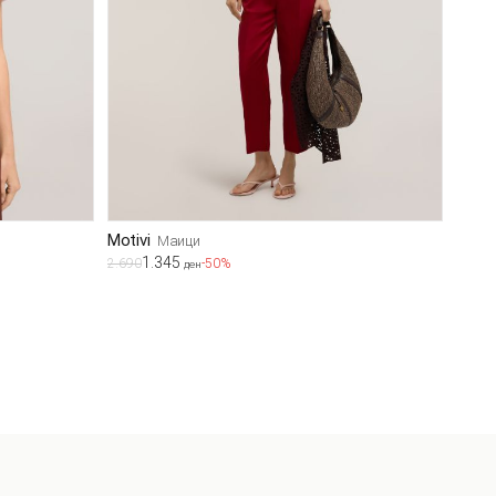
Motivi
Маици
1.345
2.690
-50%
ден