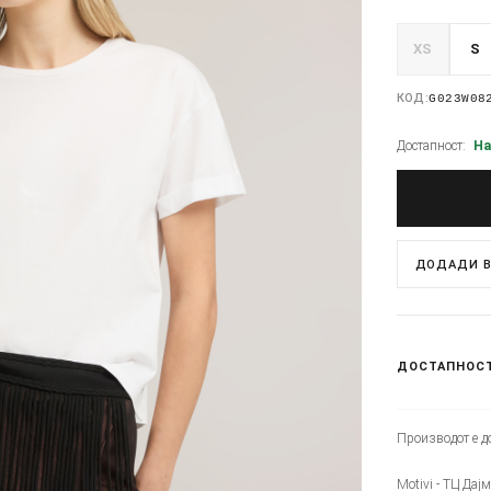
XS
S
КОД:
G023W08
Достапност:
На
ДОДАДИ В
ДОСТАПНОС
Производот е до
Motivi - ТЦ Дај