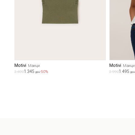
Motivi
Motivi
Маици
Маици
1.345
1.495
2.690
-50%
2.990
ден
ден