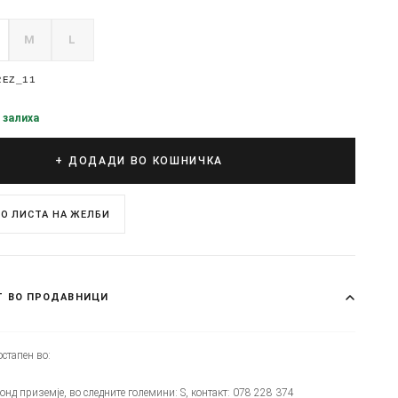
M
L
2EZ_11
 залиха
+ ДОДАДИ ВО КОШНИЧКА
О ЛИСТА НА ЖЕЛБИ
Т ВО ПРОДАВНИЦИ
стапен во:
монд приземје, во следните големини: S, контакт: 078 228 374