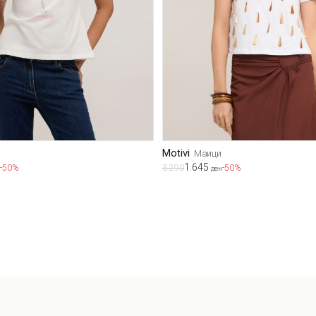
Motivi
Маици
1.645
-50%
3.290
-50%
ден