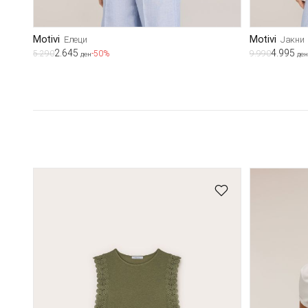
Motivi
Motivi
Елеци
Јакни
2.645
4.995
5.290
-50%
9.990
ден
ден