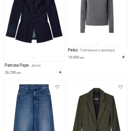
Pinko
Плетенини и џемпери
19.690
ден
Patrizia Pepe
Јакни
26.290
ден