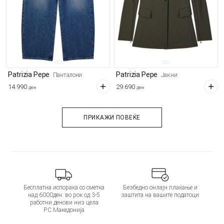
Patrizia Pepe
Patrizia Pepe
Панталони
Јакни
14.990
29.690
ден
ден
ПРИКАЖИ ПОВЕЌЕ
Бесплатна испорака со сметка
Безбедно онлајн плаќање и
над 6000ден. во рок од 3-5
заштита на вашите податоци
работни денови низ цела
Р.С.Македонија