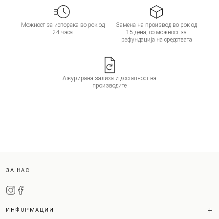
Можност за испорака во рок од
Замена на производ во рок од
24 часа
15 дена, со можност за
рефундација на средствата
Ажурирана залиха и достапност на
производите
ЗА НАС
ИНФОРМАЦИИ