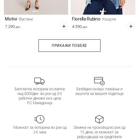
Motivi
Fiorella Rubino
Фустани
Кошули
7.290
4.590
ден
ден
ПРИКАЖИ ПОВЕЌЕ
Бесплатна испорака со сметка
Безбедно онлајн плаќање и
над 6000ден. во рок од 3-5
заштита на вашите податоци
работни денови низ цела
Р.С.Македонија
Можност за испорака во рок од
Замена на производ во рок од
24 часа
15 дена, со можност за
рефундација на средствата