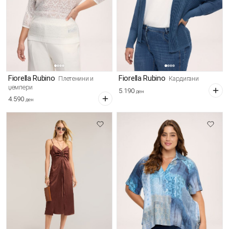
Fiorella Rubino
Fiorella Rubino
Плетенини и
Кардигани
џемпери
5.190
ден
4.590
ден