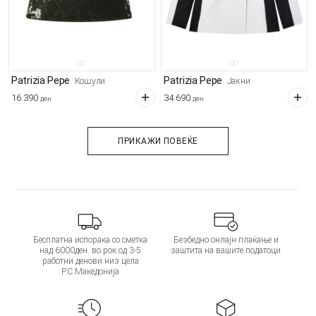
Patrizia Pepe
Patrizia Pepe
Кошули
Јакни
16.390
34.690
ден
ден
ПРИКАЖИ ПОВЕЌЕ
Бесплатна испорака со сметка
Безбедно онлајн плаќање и
над 6000ден. во рок од 3-5
заштита на вашите податоци
работни денови низ цела
Р.С.Македонија