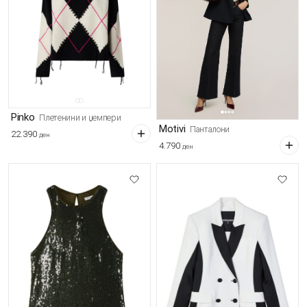
Pinko
Плетенини и џемпери
Motivi
Панталони
22.390
ден
4.790
ден