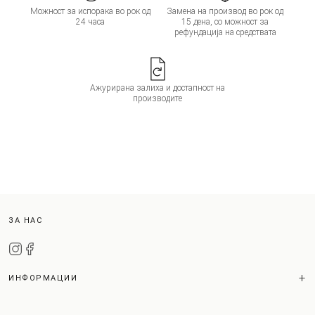
Можност за испорака во рок од
Замена на производ во рок од
24 часа
15 дена, со можност за
рефундација на средствата
Ажурирана залиха и достапност на
производите
ЗА НАС
ИНФОРМАЦИИ