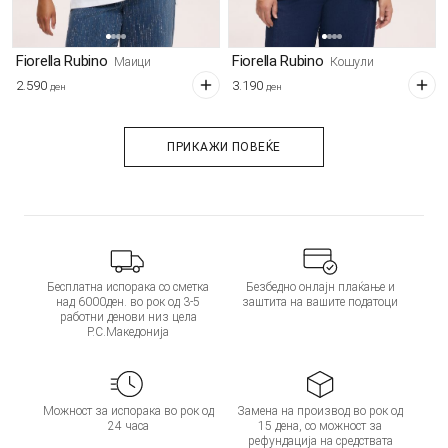
Fiorella Rubino
Fiorella Rubino
Маици
Кошули
2.590
3.190
ден
ден
ПРИКАЖИ ПОВЕЌЕ
Бесплатна испорака со сметка
Безбедно онлајн плаќање и
над 6000ден. во рок од 3-5
заштита на вашите податоци
работни денови низ цела
Р.С.Македонија
Можност за испорака во рок од
Замена на производ во рок од
24 часа
15 дена, со можност за
рефундација на средствата