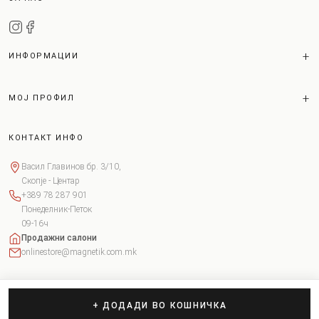
ИНФОРМАЦИИ
МОЈ ПРОФИЛ
КОНТАКТ ИНФО
Васил Главинов бр. 3/10,
Скопје - Центар
+389 78 287 901
Понеделник-Петок
09-16ч
Продажни салони
onlinestore@magnetik.com.mk
+ ДОДАДИ ВО КОШНИЧКА
Copyright © 2026 Magnetik. Сите права задржани.
Поставки за колачиња