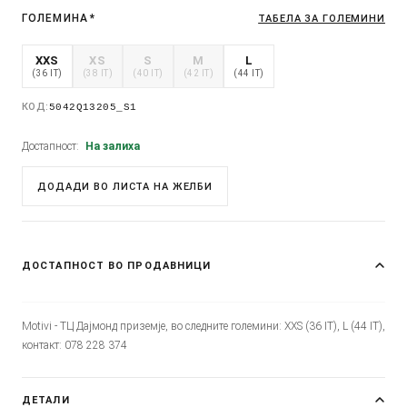
ГОЛЕМИНА
*
ТАБЕЛА ЗА ГОЛЕМИНИ
XXS
XS
S
M
L
(36 IT)
(38 IT)
(40 IT)
(42 IT)
(44 IT)
КОД:
5042Q13205_S1
Достапност:
На залиха
ДОДАДИ ВО ЛИСТА НА ЖЕЛБИ
ДОСТАПНОСТ ВО ПРОДАВНИЦИ
Motivi - ТЦ Дајмонд приземје, во следните големини: XXS (36 IT), L (44 IT),
контакт: 078 228 374
ДЕТАЛИ