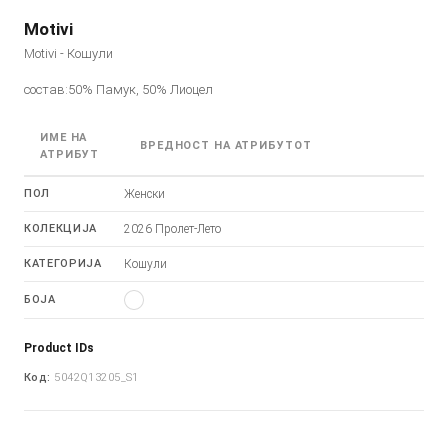
Motivi
Motivi - Кошули
состав:50% Памук, 50% Лиоцел
ИМЕ НА
ВРЕДНОСТ НА АТРИБУТОТ
АТРИБУТ
ПОЛ
Женски
КОЛЕКЦИЈА
2026 Пролет-Лето
КАТЕГОРИЈА
Кошули
БОЈА
Product IDs
Код:
5042Q13205_S1