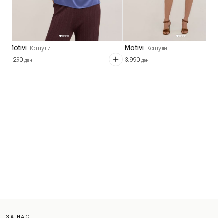
Motivi
Motivi
Кошули
Кошули
3.290
3.990
ден
ден
ЗА НАС