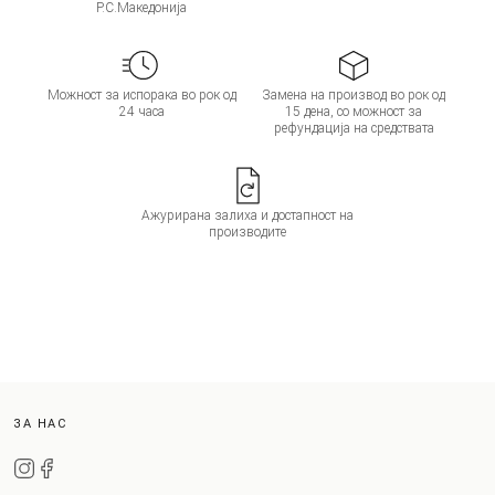
Р.С.Македонија
Можност за испорака во рок од
Замена на производ во рок од
24 часа
15 дена, со можност за
рефундација на средствата
Ажурирана залиха и достапност на
производите
ЗА НАС