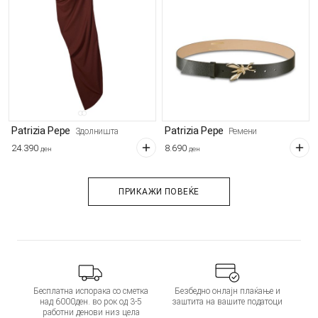
Patrizia Pepe
Patrizia Pepe
Здолништа
Ремени
24.390
8.690
ден
ден
ПРИКАЖИ ПОВЕЌЕ
Бесплатна испорака со сметка
Безбедно онлајн плаќање и
над 6000ден. во рок од 3-5
заштита на вашите податоци
работни денови низ цела