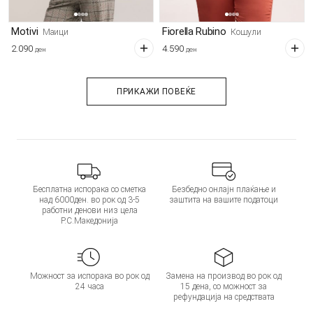
Motivi
Fiorella Rubino
Маици
Кошули
2.090
4.590
ден
ден
ПРИКАЖИ ПОВЕЌЕ
Бесплатна испорака со сметка
Безбедно онлајн плаќање и
над 6000ден. во рок од 3-5
заштита на вашите податоци
работни денови низ цела
Р.С.Македонија
Можност за испорака во рок од
Замена на производ во рок од
24 часа
15 дена, со можност за
рефундација на средствата