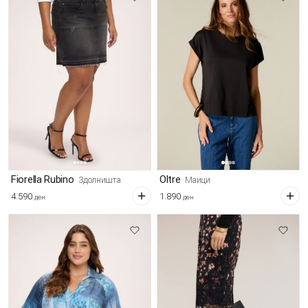
Fiorella Rubino
Oltre
Здолништа
Маици
4.590
1.890
ден
ден