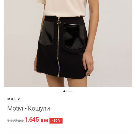
MOTIVI
Motivi - Кошули
1.645
ден
3.290
ден
-50%