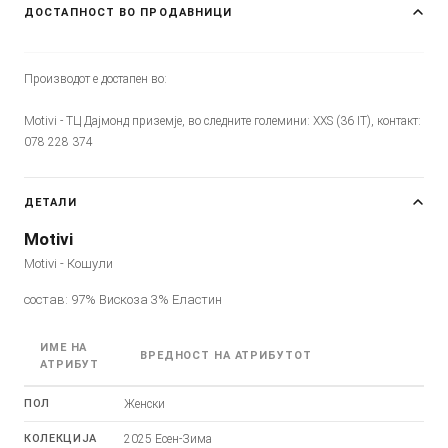
ДОСТАПНОСТ ВО ПРОДАВНИЦИ
Производот е достапен во:
Motivi - ТЦ Дајмонд приземје, во следните големини: XXS (36 IT), контакт:
078 228 374
ДЕТАЛИ
Motivi
Motivi - Кошули
состав: 97% Вискоза 3% Еластин
ИМЕ НА
ВРЕДНОСТ НА АТРИБУТОТ
АТРИБУТ
ПОЛ
Женски
КОЛЕКЦИЈА
2025 Есен-Зима