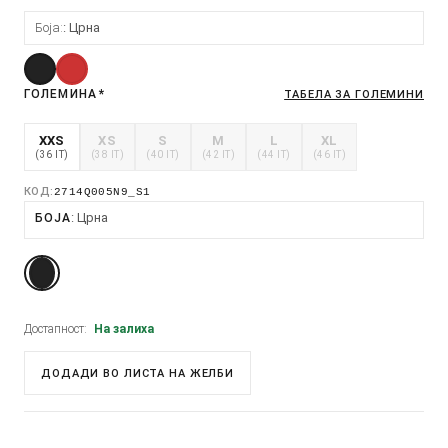
Боја:
Црна
ГОЛЕМИНА
*
ТАБЕЛА ЗА ГОЛЕМИНИ
XXS
XS
S
M
L
XL
(36 IT)
(38 IT)
(40 IT)
(42 IT)
(44 IT)
(46 IT)
КОД:
2714Q005N9_S1
Црна
БОЈА
Достапност:
На залиха
ДОДАДИ ВО ЛИСТА НА ЖЕЛБИ