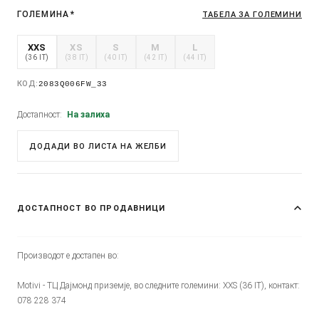
ГОЛЕМИНА
*
ТАБЕЛА ЗА ГОЛЕМИНИ
XXS
XS
S
M
L
(36 IT)
(38 IT)
(40 IT)
(42 IT)
(44 IT)
КОД:
2083Q006FW_33
Достапност:
На залиха
ДОДАДИ ВО ЛИСТА НА ЖЕЛБИ
ДОСТАПНОСТ ВО ПРОДАВНИЦИ
Производот е достапен во:
Motivi - ТЦ Дајмонд приземје, во следните големини: XXS (36 IT), контакт:
078 228 374