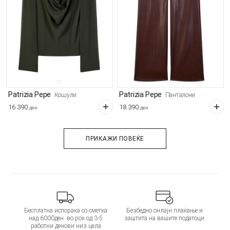
Patrizia Pepe
Patrizia Pepe
Кошули
Панталони
16.390
18.390
ден
ден
ПРИКАЖИ ПОВЕЌЕ
Бесплатна испорака со сметка
Безбедно онлајн плаќање и
над 6000ден. во рок од 3-5
заштита на вашите податоци
работни денови низ цела