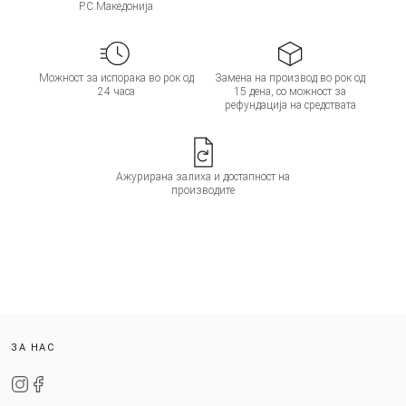
Р.С.Македонија
Можност за испорака во рок од
Замена на производ во рок од
24 часа
15 дена, со можност за
рефундација на средствата
Ажурирана залиха и достапност на
производите
ЗА НАС