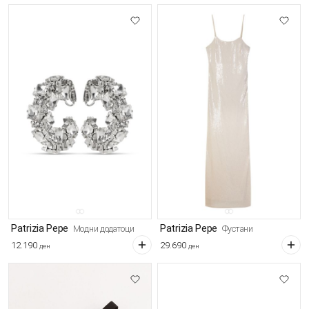
Patrizia Pepe
Patrizia Pepe
Модни додатоци
Фустани
12.190
29.690
ден
ден