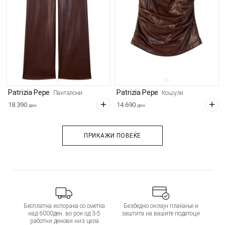
Patrizia Pepe
Patrizia Pepe
Панталони
Кошули
18.390
14.690
ден
ден
ПРИКАЖИ ПОВЕЌЕ
Бесплатна испорака со сметка
Безбедно онлајн плаќање и
над 6000ден. во рок од 3-5
заштита на вашите податоци
работни денови низ цела