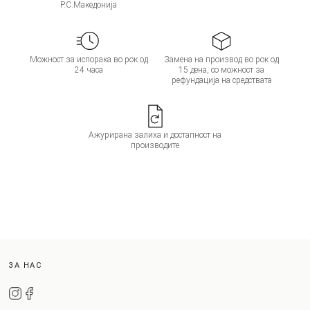
Р.С.Македонија
Можност за испорака во рок од
Замена на производ во рок од
24 часа
15 дена, со можност за
рефундација на средствата
Ажурирана залиха и достапност на
производите
ЗА НАС